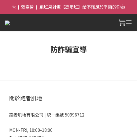
🏃❙ 張嘉哲 ❙ 跑班月計畫【高階班】給不滿足於平庸的你👍
🏃 ❙ 大臺北 ❙ 跑班月計畫【中階班】給想持續進步的你
🏃 ❙ 大臺北 ❙ 跑班月計畫【中階班】給想持續進步的你
防詐騙宣導
關於跑者肌地
跑者肌地有限公司 | 統一編號 50996712
MON-FRI, 10:00-18:00